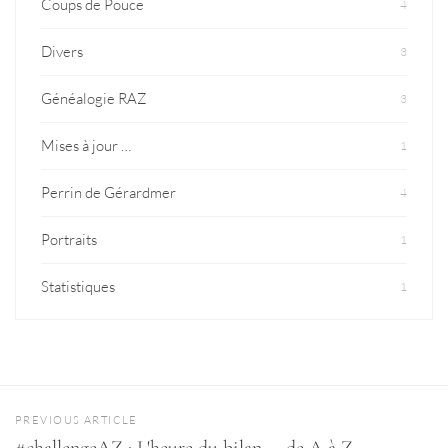
Coups de Pouce
4
Divers
3
Généalogie RAZ
3
Mises à jour …
1
Perrin de Gérardmer
4
Portraits
1
Statistiques
1
PREVIOUS ARTICLE
#challengeAZ : L'heure du bilan ... de A à Z