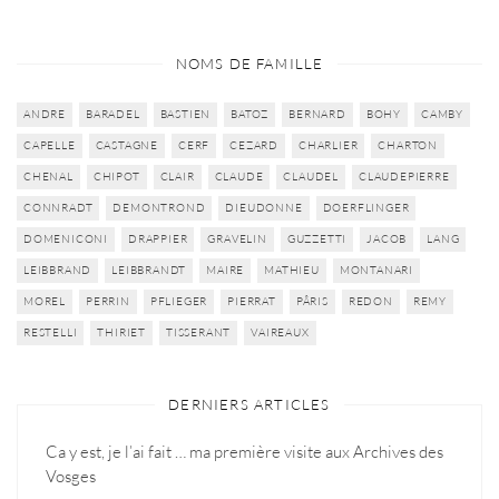
NOMS DE FAMILLE
ANDRE
BARADEL
BASTIEN
BATOZ
BERNARD
BOHY
CAMBY
CAPELLE
CASTAGNE
CERF
CEZARD
CHARLIER
CHARTON
CHENAL
CHIPOT
CLAIR
CLAUDE
CLAUDEL
CLAUDEPIERRE
CONNRADT
DEMONTROND
DIEUDONNE
DOERFLINGER
DOMENICONI
DRAPPIER
GRAVELIN
GUZZETTI
JACOB
LANG
LEIBBRAND
LEIBBRANDT
MAIRE
MATHIEU
MONTANARI
MOREL
PERRIN
PFLIEGER
PIERRAT
PÂRIS
REDON
REMY
RESTELLI
THIRIET
TISSERANT
VAIREAUX
DERNIERS ARTICLES
Ca y est, je l’ai fait … ma première visite aux Archives des
Vosges