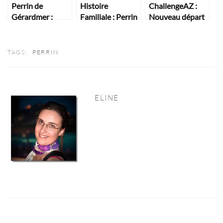
Perrin de
Histoire
ChallengeAZ :
Gérardmer :
Familiale : Perrin
Nouveau départ
Préparatifs de
de Gérardmer
Rédaction
TAGS:
PERRIN
ELINE