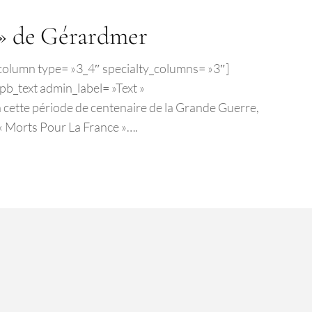
 » de Gérardmer
b_column type= »3_4″ specialty_columns= »3″]
b_text admin_label= »Text »
n cette période de centenaire de la Grande Guerre,
« Morts Pour La France »….