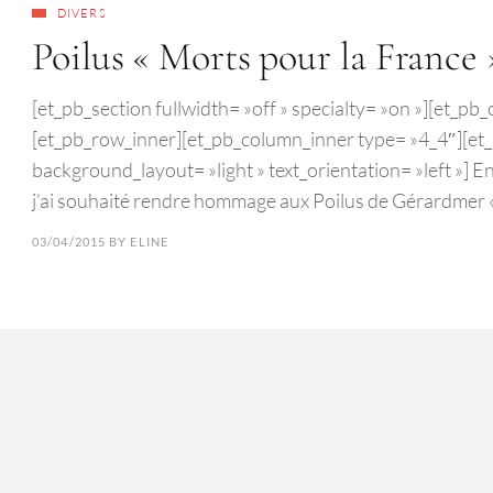
DIVERS
Poilus « Morts pour la France
[et_pb_section fullwidth= »off » specialty= »on »][et_p
[et_pb_row_inner][et_pb_column_inner type= »4_4″][et_p
background_layout= »light » text_orientation= »left »] E
j’ai souhaité rendre hommage aux Poilus de Gérardmer 
03/04/2015
BY
ELINE