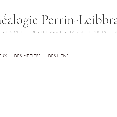
éalogie Perrin-Leibbr
 D'HISTOIRE, ET DE GENEALOGIE DE LA FAMILLE PERRIN-LEI
IEUX
DES METIERS
DES LIENS