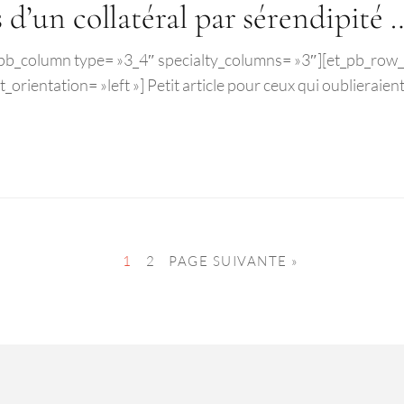
d’un collatéral par sérendipité 
[et_pb_column type= »3_4″ specialty_columns= »3″][et_pb_row
orientation= »left »] Petit article pour ceux qui oublieraient 
1
2
PAGE SUIVANTE »