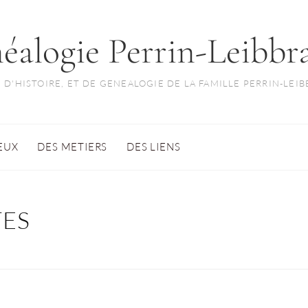
éalogie Perrin-Leibbr
 D'HISTOIRE, ET DE GENEALOGIE DE LA FAMILLE PERRIN-LEI
IEUX
DES METIERS
DES LIENS
ES