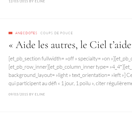
12/03/2015
BY
ELINE
ANECDOTES
COUPS DE POUCE
« Aide les autres, le Ciel t’aide
[et_pb_section fullwidth= »off » specialty= »on »][et_p
[et_pb_row_inner][et_pb_column_inner type= »4_4″][et_p
background_layout= »light » text_orientation= »left »] C
qui participent au défi « 1 jour, 1 poilu », citer régulièr
09/03/2015
BY
ELINE