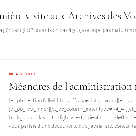
remière visite aux Archives des Vo
énéalogie (2 enfants en bas âge, ça occupe pas mal …) me rev
ANECDOTES
Méandres de l’administration 
[et_pb_section fullwidth= »off » specialty= »on »][et_p
[et_pb_row_inner][et_pb_column_inner type= »4_4″][et_
background_layout= »light » text_orientation= »left »] Les 
vous parlais d’une découverte que j’avais faite concern