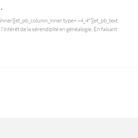
…
_inner][et_pb_column_inner type= »4_4″][et_pb_text
l’intérêt de la sérendipité en généalogie. En faisant