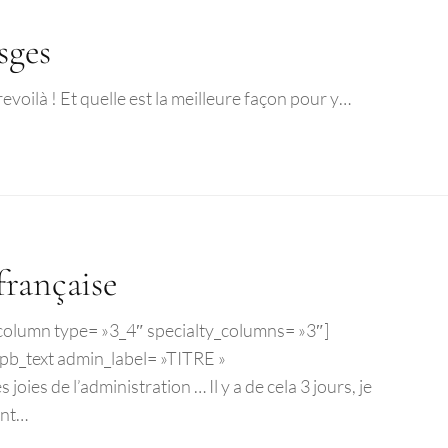
sges
oilà ! Et quelle est la meilleure façon pour y…
française
b_column type= »3_4″ specialty_columns= »3″]
pb_text admin_label= »TITRE »
joies de l’administration … Il y a de cela 3 jours, je
ant…