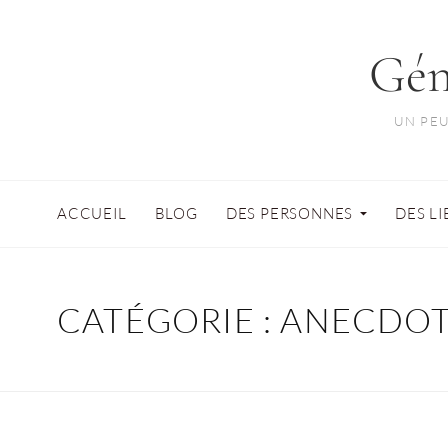
Gén
UN PEU
ACCUEIL
BLOG
DES PERSONNES
DES L
CATÉGORIE :
ANECDOT