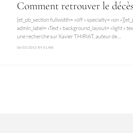
Comment retrouver le décès 
[et_pb_section fullwidth= »off » specialty= »on »]
admin_label= »Text » background_layout= »light » text_
une recherche sur Xavier THIRIAT, auteur de…
06/03/2015
BY
ELINE