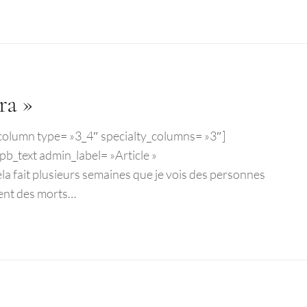
ra »
b_column type= »3_4″ specialty_columns= »3″]
b_text admin_label= »Article »
ela fait plusieurs semaines que je vois des personnes
ement des morts…