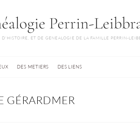
éalogie Perrin-Leibbr
 D'HISTOIRE, ET DE GENEALOGIE DE LA FAMILLE PERRIN-LEI
IEUX
DES METIERS
DES LIENS
DE GÉRARDMER