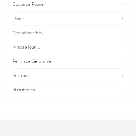
Coups de Pouce
4
Divers
3
Généalogie RAZ
3
Mises à jour …
1
Perrin de Gérardmer
4
Portraits
1
Statistiques
1