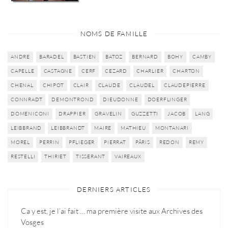
NOMS DE FAMILLE
ANDRE
BARADEL
BASTIEN
BATOZ
BERNARD
BOHY
CAMBY
CAPELLE
CASTAGNE
CERF
CEZARD
CHARLIER
CHARTON
CHENAL
CHIPOT
CLAIR
CLAUDE
CLAUDEL
CLAUDEPIERRE
CONNRADT
DEMONTROND
DIEUDONNE
DOERFLINGER
DOMENICONI
DRAPPIER
GRAVELIN
GUZZETTI
JACOB
LANG
LEIBBRAND
LEIBBRANDT
MAIRE
MATHIEU
MONTANARI
MOREL
PERRIN
PFLIEGER
PIERRAT
PÂRIS
REDON
REMY
RESTELLI
THIRIET
TISSERANT
VAIREAUX
DERNIERS ARTICLES
Ca y est, je l’ai fait … ma première visite aux Archives des
Vosges