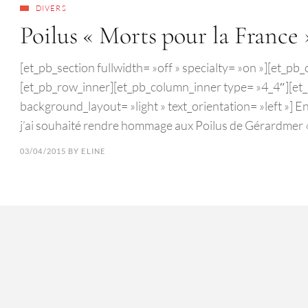
DIVERS
Poilus « Morts pour la France
[et_pb_section fullwidth= »off » specialty= »on »][et_p
[et_pb_row_inner][et_pb_column_inner type= »4_4″][et_p
background_layout= »light » text_orientation= »left »] E
j’ai souhaité rendre hommage aux Poilus de Gérardmer 
03/04/2015
BY
ELINE