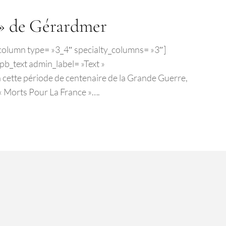
 » de Gérardmer
b_column type= »3_4″ specialty_columns= »3″]
b_text admin_label= »Text »
n cette période de centenaire de la Grande Guerre,
« Morts Pour La France »….