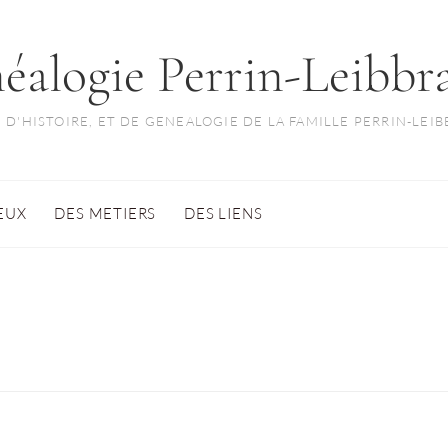
éalogie Perrin-Leibbr
 D'HISTOIRE, ET DE GENEALOGIE DE LA FAMILLE PERRIN-LEI
IEUX
DES METIERS
DES LIENS