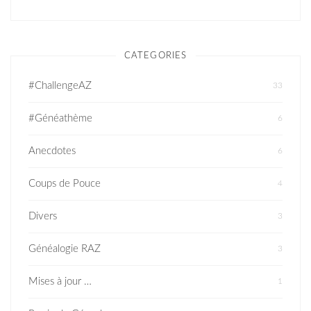
CATEGORIES
#ChallengeAZ
33
#Généathème
6
Anecdotes
6
Coups de Pouce
4
Divers
3
Généalogie RAZ
3
Mises à jour …
1