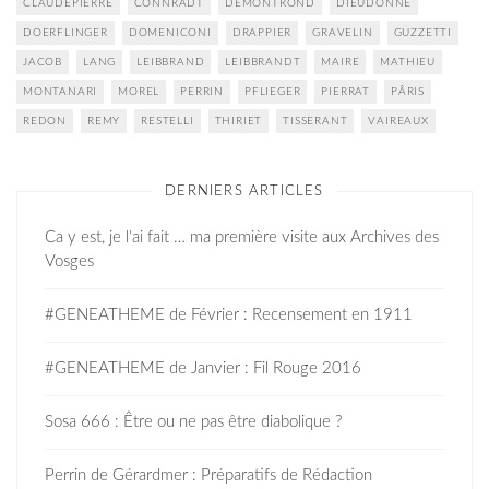
CLAUDEPIERRE
CONNRADT
DEMONTROND
DIEUDONNE
DOERFLINGER
DOMENICONI
DRAPPIER
GRAVELIN
GUZZETTI
JACOB
LANG
LEIBBRAND
LEIBBRANDT
MAIRE
MATHIEU
MONTANARI
MOREL
PERRIN
PFLIEGER
PIERRAT
PÂRIS
REDON
REMY
RESTELLI
THIRIET
TISSERANT
VAIREAUX
DERNIERS ARTICLES
Ca y est, je l’ai fait … ma première visite aux Archives des
Vosges
#GENEATHEME de Février : Recensement en 1911
#GENEATHEME de Janvier : Fil Rouge 2016
Sosa 666 : Être ou ne pas être diabolique ?
Perrin de Gérardmer : Préparatifs de Rédaction