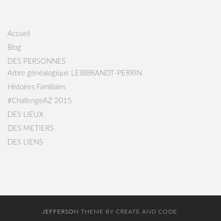
Accueil
Blog
DES PERSONNES
Arbre généalogique LEIBBRANDT-PERRIN
Histoires Familiales
#ChallengeAZ 2015
DES LIEUX
DES METIERS
DES LIENS
JEFFERSON
THEME BY CREATE AND CODE.