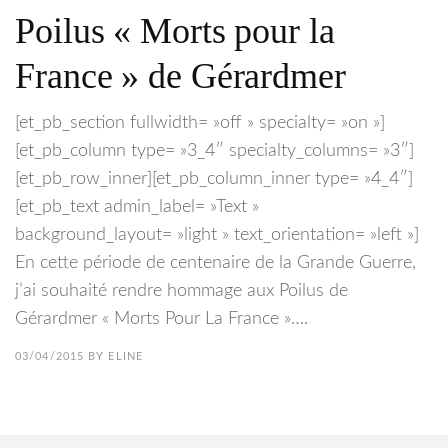
Poilus « Morts pour la
France » de Gérardmer
[et_pb_section fullwidth= »off » specialty= »on »]
[et_pb_column type= »3_4″ specialty_columns= »3″]
[et_pb_row_inner][et_pb_column_inner type= »4_4″]
[et_pb_text admin_label= »Text »
background_layout= »light » text_orientation= »left »]
En cette période de centenaire de la Grande Guerre,
j’ai souhaité rendre hommage aux Poilus de
Gérardmer « Morts Pour La France »….
03/04/2015
BY
ELINE