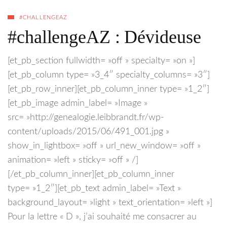
#CHALLENGEAZ
#challengeAZ : Dévideuse
[et_pb_section fullwidth= »off » specialty= »on »]
[et_pb_column type= »3_4″ specialty_columns= »3″]
[et_pb_row_inner][et_pb_column_inner type= »1_2″]
[et_pb_image admin_label= »Image »
src= »http://genealogie.leibbrandt.fr/wp-
content/uploads/2015/06/491_001.jpg »
show_in_lightbox= »off » url_new_window= »off »
animation= »left » sticky= »off » /]
[/et_pb_column_inner][et_pb_column_inner
type= »1_2″][et_pb_text admin_label= »Text »
background_layout= »light » text_orientation= »left »]
Pour la lettre « D », j’ai souhaité me consacrer au