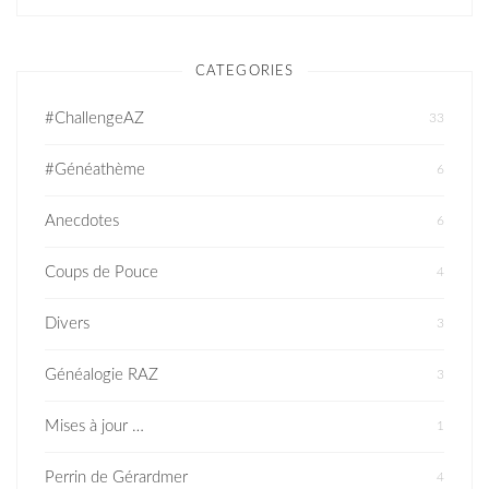
CATEGORIES
#ChallengeAZ
33
#Généathème
6
Anecdotes
6
Coups de Pouce
4
Divers
3
Généalogie RAZ
3
Mises à jour …
1
Perrin de Gérardmer
4