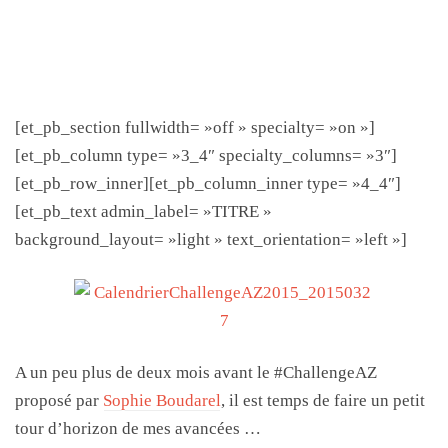
[et_pb_section fullwidth= »off » specialty= »on »]
[et_pb_column type= »3_4″ specialty_columns= »3″]
[et_pb_row_inner][et_pb_column_inner type= »4_4″]
[et_pb_text admin_label= »TITRE »
background_layout= »light » text_orientation= »left »]
A un peu plus de deux mois avant le #ChallengeAZ
proposé par
Sophie Boudarel
, il est temps de faire un petit
tour d’horizon de mes avancées …