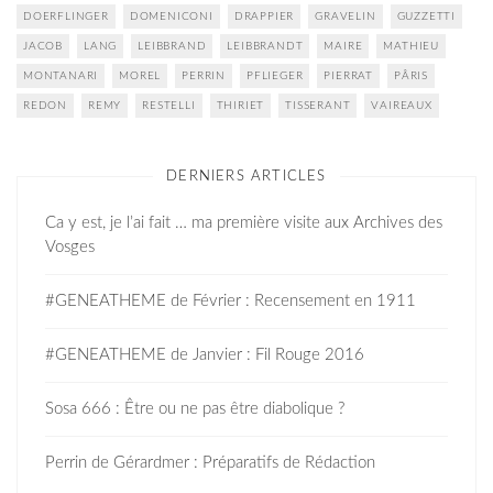
DOERFLINGER
DOMENICONI
DRAPPIER
GRAVELIN
GUZZETTI
JACOB
LANG
LEIBBRAND
LEIBBRANDT
MAIRE
MATHIEU
MONTANARI
MOREL
PERRIN
PFLIEGER
PIERRAT
PÂRIS
REDON
REMY
RESTELLI
THIRIET
TISSERANT
VAIREAUX
DERNIERS ARTICLES
Ca y est, je l’ai fait … ma première visite aux Archives des
Vosges
#GENEATHEME de Février : Recensement en 1911
#GENEATHEME de Janvier : Fil Rouge 2016
Sosa 666 : Être ou ne pas être diabolique ?
Perrin de Gérardmer : Préparatifs de Rédaction