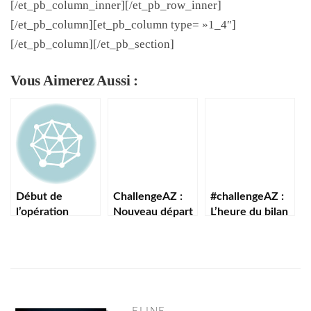
[/et_pb_column_inner][/et_pb_row_inner]
[/et_pb_column][et_pb_column type= »1_4″]
[/et_pb_column][/et_pb_section]
Vous Aimerez Aussi :
Début de
ChallengeAZ :
#challengeAZ :
l’opération
Nouveau départ
L’heure du bilan
#ChallengeAZ
… de A à Z
2015 pour moi !