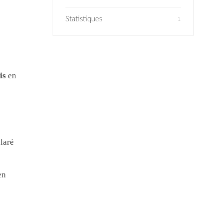
Statistiques
1
is
en
laré
en