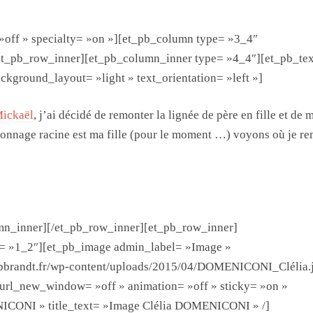
 »off » specialty= »on »][et_pb_column type= »3_4″
et_pb_row_inner][et_pb_column_inner type= »4_4″][et_pb_tex
kground_layout= »light » text_orientation= »left »]
ickaël
, j’ai décidé de remonter la lignée de père en fille et de 
sonnage racine est ma fille (pour le moment …) voyons où je r
umn_inner][/et_pb_row_inner][et_pb_row_inner]
= »1_2″][et_pb_image admin_label= »Image »
eibbrandt.fr/wp-content/uploads/2015/04/DOMENICONI_Clélia.
url_new_window= »off » animation= »off » sticky= »on »
ICONI » title_text= »Image Clélia DOMENICONI » /]