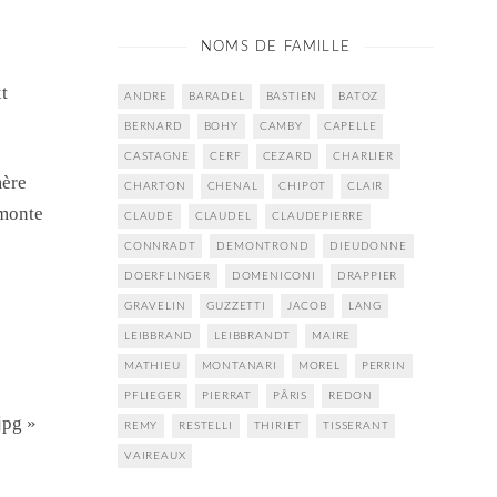
NOMS DE FAMILLE
t
ANDRE
BARADEL
BASTIEN
BATOZ
BERNARD
BOHY
CAMBY
CAPELLE
CASTAGNE
CERF
CEZARD
CHARLIER
mère
CHARTON
CHENAL
CHIPOT
CLAIR
emonte
CLAUDE
CLAUDEL
CLAUDEPIERRE
CONNRADT
DEMONTROND
DIEUDONNE
DOERFLINGER
DOMENICONI
DRAPPIER
GRAVELIN
GUZZETTI
JACOB
LANG
LEIBBRAND
LEIBBRANDT
MAIRE
MATHIEU
MONTANARI
MOREL
PERRIN
PFLIEGER
PIERRAT
PÂRIS
REDON
jpg »
REMY
RESTELLI
THIRIET
TISSERANT
VAIREAUX