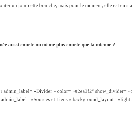
nter un jour cette branche, mais pour le moment, elle est en st
gnée aussi courte ou même plus courte que la mienne ?
er admin_label= »Divider » color= »#2ea3f2″ show_divider= »
t admin_label= »Sources et Liens » background_layout= »light 