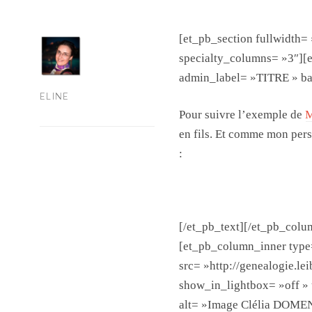
[et_pb_section fullwidth=
specialty_columns= »3″][
admin_label= »TITRE » bac
ELINE
Pour suivre l’exemple de
M
en fils. Et comme mon per
:
[/et_pb_text][/et_pb_col
[et_pb_column_inner type
src= »http://genealogie.l
show_in_lightbox= »off » 
alt= »Image Clélia DOMEN