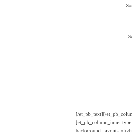
So
S
[/et_pb_text][/et_pb_col
[et_pb_column_inner type
background_layout= »light 