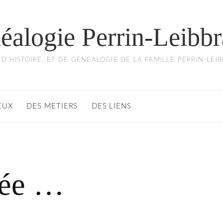
éalogie Perrin-Leibbr
 D'HISTOIRE, ET DE GENEALOGIE DE LA FAMILLE PERRIN-LEI
EUX
DES METIERS
DES LIENS
née …