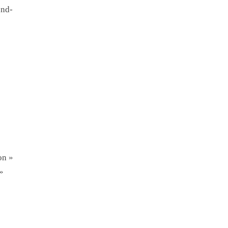
and-
on »
»