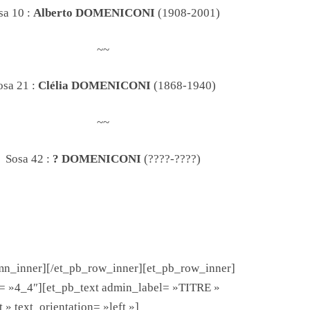
sa 10 :
Alberto DOMENICONI
(1908-2001)
~~
osa 21 :
Clélia DOMENICONI
(1868-1940)
~~
Sosa 42 :
? DOMENICONI
(????-????)
umn_inner][/et_pb_row_inner][et_pb_row_inner]
= »4_4″][et_pb_text admin_label= »TITRE »
» text_orientation= »left »]