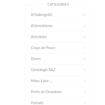
CATEGORIES
#ChallengeAZ
33
#Généathème
6
Anecdotes
6
Coups de Pouce
4
Divers
3
Généalogie RAZ
3
Mises à jour …
1
Perrin de Gérardmer
4
Portraits
1