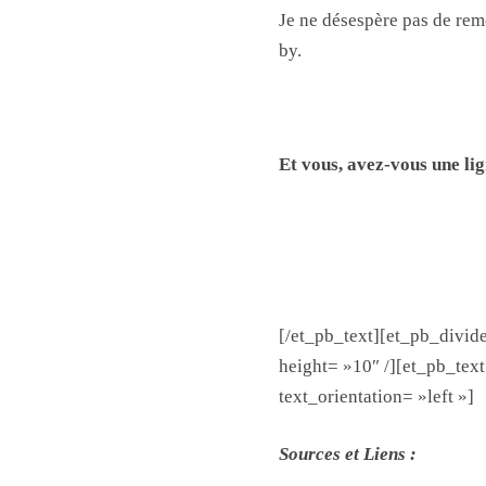
Je ne désespère pas de remo
by.
Et vous, avez-vous une li
[/et_pb_text][et_pb_divid
height= »10″ /][et_pb_tex
text_orientation= »left »]
Sources et Liens :