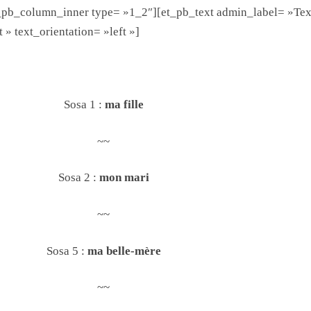
_pb_column_inner type= »1_2″][et_pb_text admin_label= »Tex
» text_orientation= »left »]
Sosa 1 :
ma fille
~~
Sosa 2 :
mon mari
~~
Sosa 5 :
ma belle-mère
~~