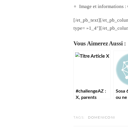
Image et informations : 
[/et_pb_text][/et_pb_col
type= »1_4″][/et_pb_colu
Vous Aimerez Aussi :
#challengeAZ :
Sosa 6
X, parents
ou ne
inconnus
diabol
TAGS:
DOMENICONI