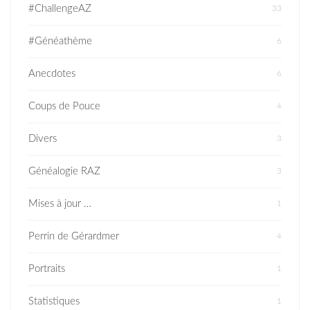
#ChallengeAZ
33
#Généathème
6
Anecdotes
6
Coups de Pouce
4
Divers
3
Généalogie RAZ
3
Mises à jour …
1
Perrin de Gérardmer
4
Portraits
1
Statistiques
1