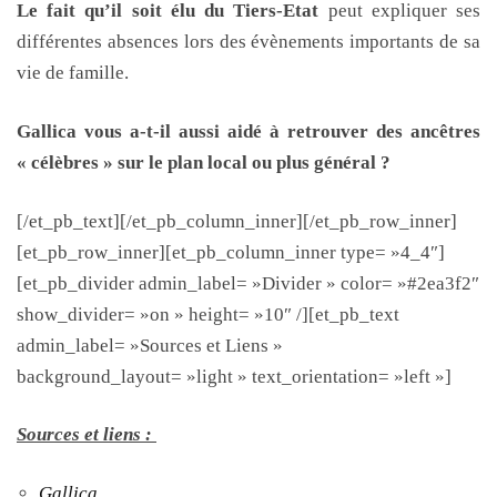
Le fait qu’il soit élu du Tiers-Etat
peut expliquer ses
différentes absences lors des évènements importants de sa
vie de famille.
Gallica vous a-t-il aussi aidé à retrouver des ancêtres
« célèbres » sur le plan local ou plus général ?
[/et_pb_text][/et_pb_column_inner][/et_pb_row_inner]
[et_pb_row_inner][et_pb_column_inner type= »4_4″]
[et_pb_divider admin_label= »Divider » color= »#2ea3f2″
show_divider= »on » height= »10″ /][et_pb_text
admin_label= »Sources et Liens »
background_layout= »light » text_orientation= »left »]
Sources et liens :
Gallica