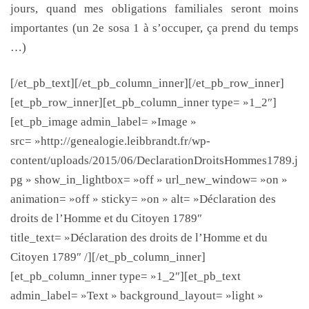
jours, quand mes obligations familiales seront moins
importantes (un 2e sosa 1 à s’occuper, ça prend du temps
…)
[/et_pb_text][/et_pb_column_inner][/et_pb_row_inner]
[et_pb_row_inner][et_pb_column_inner type= »1_2″]
[et_pb_image admin_label= »Image »
src= »http://genealogie.leibbrandt.fr/wp-
content/uploads/2015/06/DeclarationDroitsHommes1789.j
pg » show_in_lightbox= »off » url_new_window= »on »
animation= »off » sticky= »on » alt= »Déclaration des
droits de l’Homme et du Citoyen 1789″
title_text= »Déclaration des droits de l’Homme et du
Citoyen 1789″ /][/et_pb_column_inner]
[et_pb_column_inner type= »1_2″][et_pb_text
admin_label= »Text » background_layout= »light »