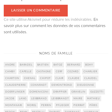
Ce site utilise Akismet pour réduire les indésirables.
En
savoir plus sur comment les données de vos commentaires
sont utilisées
.
NOMS DE FAMILLE
ANDRE
BARADEL
BASTIEN
BATOZ
BERNARD
BOHY
CAMBY
CAPELLE
CASTAGNE
CERF
CEZARD
CHARLIER
CHARTON
CHENAL
CHIPOT
CLAIR
CLAUDE
CLAUDEL
CLAUDEPIERRE
CONNRADT
DEMONTROND
DIEUDONNE
DOERFLINGER
DOMENICONI
DRAPPIER
GRAVELIN
GUZZETTI
JACOB
LANG
LEIBBRAND
LEIBBRANDT
MAIRE
MATHIEU
MONTANARI
MOREL
PERRIN
PFLIEGER
PIERRAT
PÂRIS