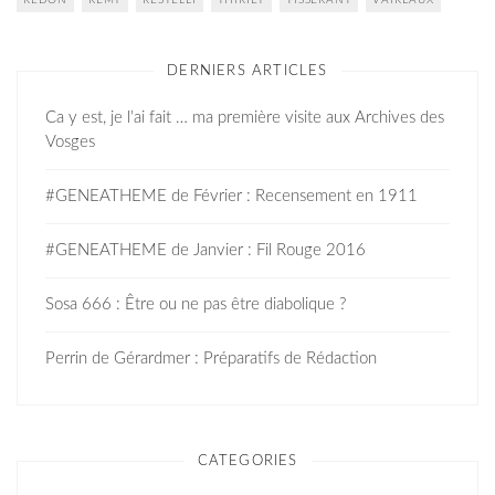
REDON
REMY
RESTELLI
THIRIET
TISSERANT
VAIREAUX
DERNIERS ARTICLES
Ca y est, je l’ai fait … ma première visite aux Archives des
Vosges
#GENEATHEME de Février : Recensement en 1911
#GENEATHEME de Janvier : Fil Rouge 2016
Sosa 666 : Être ou ne pas être diabolique ?
Perrin de Gérardmer : Préparatifs de Rédaction
CATEGORIES