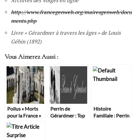
Archives des Vosges en ligne
http://www.francegenweb.org/mairesgenweb/docu
ments.php
Livre « Gérardmer à travers les âges » de Louis
Géhin (1892)
Vous Aimerez Aussi :
Poilus « Morts
Perrin de
Histoire
pour la France »
Gérardmer : Top
Familiale : Perrin
de Gérardmer
départ !
de Gérardmer