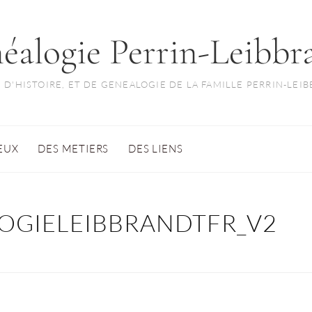
éalogie Perrin-Leibbr
 D'HISTOIRE, ET DE GENEALOGIE DE LA FAMILLE PERRIN-LEI
IEUX
DES METIERS
DES LIENS
OGIELEIBBRANDTFR_V2