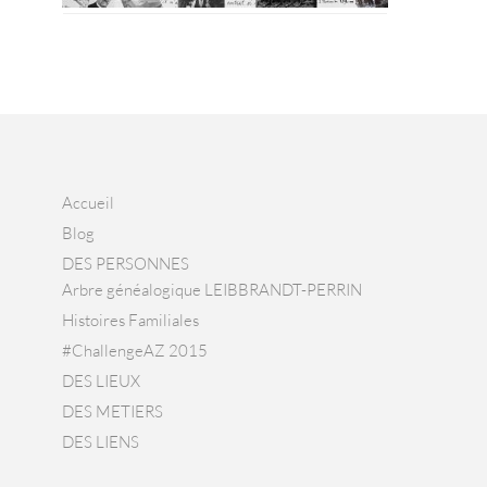
Accueil
Blog
DES PERSONNES
Arbre généalogique LEIBBRANDT-PERRIN
Histoires Familiales
#ChallengeAZ 2015
DES LIEUX
DES METIERS
DES LIENS